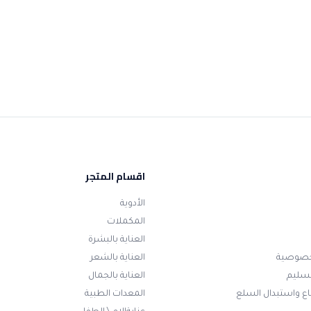
اقسام المتجر
الأدوية
المكملات
العناية بالبشرة
خصوصية
العناية بالشعر
تسليم
العناية بالجمال
ع واستبدال السلع
المعدات الطبية