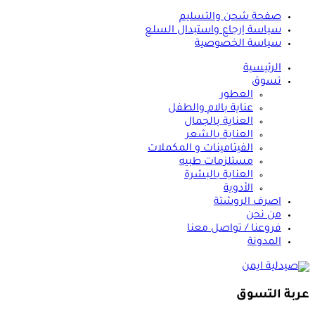
صفحة شحن والتسليم
سياسة إرجاع واستبدال السلع
سياسة الخصوصية
الرئيسية
تسوق
العطور
عناية بالام والطفل
العناية بالجمال
العناية بالشعر
الفيتامينات و المكملات
مستلزمات طبيه
العناية بالبشرة
الأدوية
اصرف الروشتة
من نحن
فروعنا / تواصل معنا
المدونة
عربة التسوق