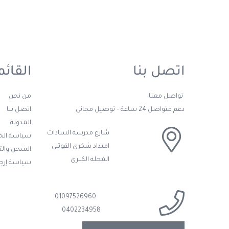
اتصل بنا
القائم
تواصل معنا
من نحن
دعم متواصل 24 ساعة – توصيل مجانى
اتصل بنا
المدونة
شارع مدرسة السادات
سياسة ال
امتداد شكري القوتلي
الشحن وال
المحله الكبرى
سياسة إرجا
01097526960
0402234958