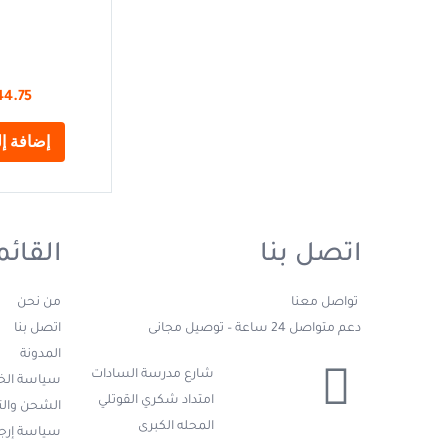
44.75
إضافة إل
اتصل بنا
القائم
تواصل معنا
من نحن
دعم متواصل 24 ساعة – توصيل مجانى
اتصل بنا
المدونة
شارع مدرسة السادات
سياسة ال
امتداد شكري القوتلي
الشحن وال
المحله الكبرى
سياسة إرجا