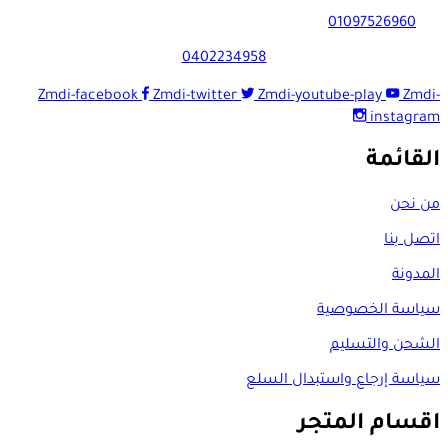
01097526960
0402234958
Zmdi-facebook
Zmdi-twitter
Zmdi-youtube-play
Zmdi-
instagram
القائمة
من نحن
اتصل بنا
المدونة
سياسة الخصوصية
الشحن والتسليم
سياسة إرجاع واستبدال السلع
اقسام المتجر