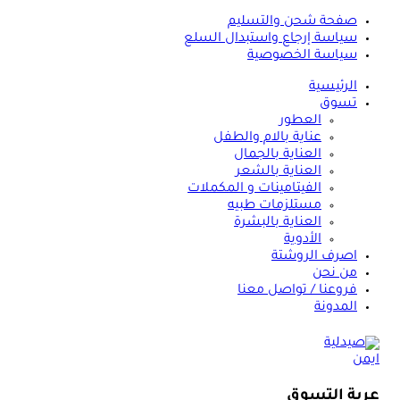
صفحة شحن والتسليم
سياسة إرجاع واستبدال السلع
سياسة الخصوصية
الرئيسية
تسوق
العطور
عناية بالام والطفل
العناية بالجمال
العناية بالشعر
الفيتامينات و المكملات
مستلزمات طبيه
العناية بالبشرة
الأدوية
اصرف الروشتة
من نحن
فروعنا / تواصل معنا
المدونة
عربة التسوق