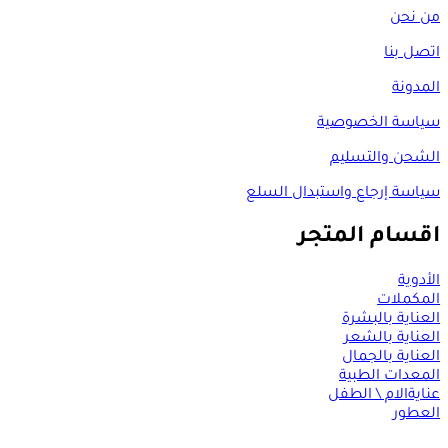
من نحن
اتصل بنا
المدونة
سياسة الخصوصية
الشحن والتسليم
سياسة إرجاع واستبدال السلع
اقسام المتجر
الأدوية
المكملات
العناية بالبشرة
العناية بالشعر
العناية بالجمال
المعدات الطبية
عنايةالام \ الطفل
العطور