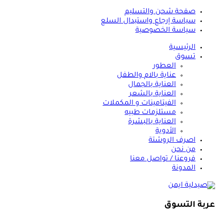
صفحة شحن والتسليم
سياسة إرجاع واستبدال السلع
سياسة الخصوصية
الرئيسية
تسوق
العطور
عناية بالام والطفل
العناية بالجمال
العناية بالشعر
الفيتامينات و المكملات
مستلزمات طبيه
العناية بالبشرة
الأدوية
اصرف الروشتة
من نحن
فروعنا / تواصل معنا
المدونة
عربة التسوق