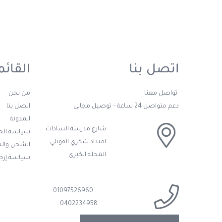
اتصل بنا
القائم
تواصل معنا
من نحن
دعم متواصل 24 ساعة – توصيل مجانى
اتصل بنا
المدونة
شارع مدرسة السادات
سياسة ال
امتداد شكري القوتلي
الشحن وال
المحله الكبرى
سياسة إرجا
01097526960
0402234958