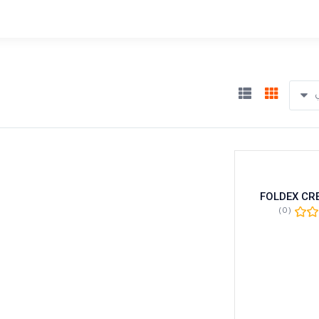
ي
FOLDEX CR
(0)