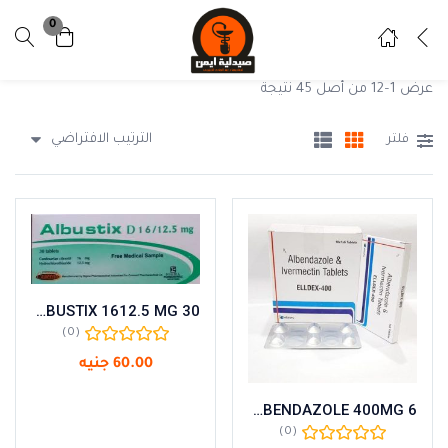
0
تسجيل دخول
تسجيل
عرض 1–12 من أصل 45 نتيجة
ادخل اسم المستخدم وكلمة المرور للدخول.
الترتيب الافتراضي
فلتر
تذكرني
نسيت كلمة المرور ؟
ALBUSTIX 1612.5 MG 30
(0)
60.00
جنيه
ALBENDAZOLE 400MG 6
(0)