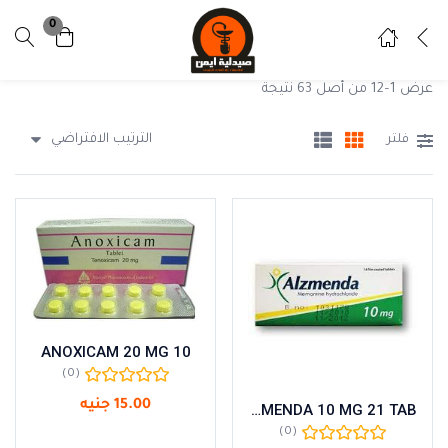
0
تسجيل دخول
تسجيل
عرض 1–12 من أصل 63 نتيجة
ادخل اسم المستخدم وكلمة المرور للدخول.
الترتيب الافتراضي
فلتر
تذكرني
نسيت كلمة المرور ؟
ANOXICAM 20 MG 10
(0)
15.00
جنيه
ALZMENDA 10 MG 21 TAB
(0)