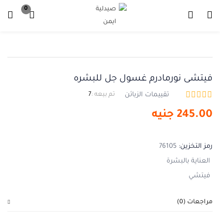
0
تسجيل دخول
تسجيل
ادخل اسم المستخدم وكلمة المرور للدخول.
فيتشى نورمادرم غسول جل للبشره
تقييمات الزبائن
تم بيعه :
7
245.00
جنيه
تذكرني
نسيت كلمة المرور ؟
رمز التخزين:
76105
العناية بالبشرة
فيتشي
مراجعات (0)