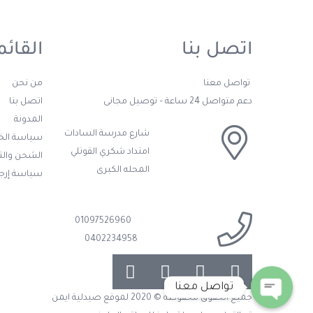
اتصل بنا
القائم
تواصل معنا
من نحن
دعم متواصل 24 ساعة – توصيل مجانى
اتصل بنا
المدونة
شارع مدرسة السادات
سياسة ال
امتداد شكري القوتلي
الشحن وال
المحله الكبرى
سياسة إرجا
01097526960
0402234958
تواصل معنا
جميع الحقوق محفوظة © 2020 لموقع صيدلية ايمن