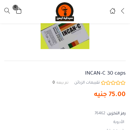
0
تسجيل دخول
تسجيل
ادخل اسم المستخدم وكلمة المرور للدخول.
INCAN-C 30 caps
تذكرني
نسيت كلمة المرور ؟
تقييمات الزبائن
تم بيعه :
0
75.00
جنيه
رمز التخزين:
76462
الأدوية