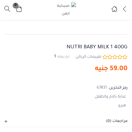
0
تسجيل دخول
تسجيل
ادخل اسم المستخدم وكلمة المرور للدخول.
NUTRI BABY MILK 1 400G
تقييمات الزبائن
تم بيعه :
1
59.00
جنيه
تذكرني
نسيت كلمة المرور ؟
رمز التخزين:
67831
عناية بالام والطفل
هيرو
مراجعات (0)