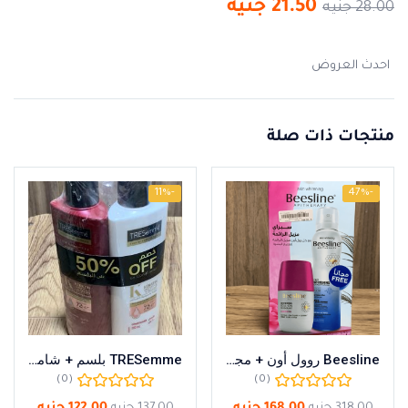
21.50
جنيه
28.00
جنيه
احدث العروض
منتجات ذات صلة
-11%
-47%
Beesline روول أون + مجانامزيل الرائحة لتفتيح البشرة
TRESemme بلسم + شامبو
(0)
(0)