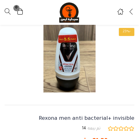
0
تسجيل دخول
تسجيل
-23%
ادخل اسم المستخدم وكلمة المرور للدخول.
تذكرني
نسيت كلمة المرور ؟
Rexona men anti bacterial+ invisible
تم بيعه :
14