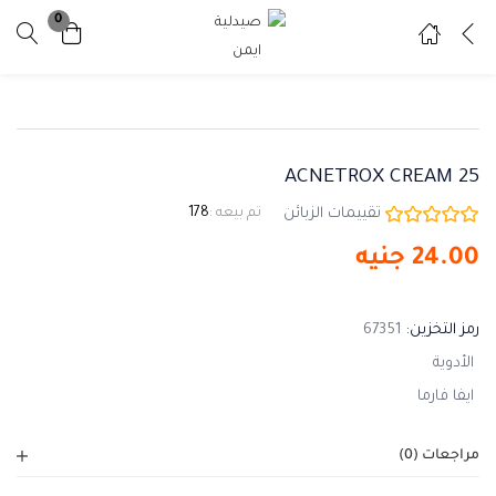
0
تسجيل دخول
تسجيل
ادخل اسم المستخدم وكلمة المرور للدخول.
ACNETROX CREAM 25
تقييمات الزبائن
تم بيعه :
178
24.00
جنيه
تذكرني
نسيت كلمة المرور ؟
رمز التخزين:
67351
الأدوية
ايفا فارما
مراجعات (0)