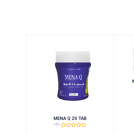
ream
MENA Q 20 TAB
(0)