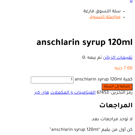
0
سلة التسوق فارغة
مواصلة التسوق
anschlarin syrup 120ml
تقييمات الزبائن
تم بيعه :
0
7.00
جنيه
كمية anschlarin syrup 120ml
إضافة إلى السلة
رمز التخزين:
67453
الفيتامينات و المكملات
هاى كير
المراجعات
لا توجد مراجعات بعد.
كن أول من يقيم “anschlarin syrup 120ml”