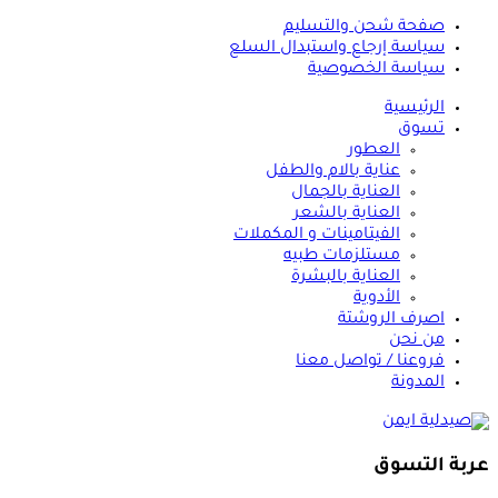
صفحة شحن والتسليم
سياسة إرجاع واستبدال السلع
سياسة الخصوصية
الرئيسية
تسوق
العطور
عناية بالام والطفل
العناية بالجمال
العناية بالشعر
الفيتامينات و المكملات
مستلزمات طبيه
العناية بالبشرة
الأدوية
اصرف الروشتة
من نحن
فروعنا / تواصل معنا
المدونة
عربة التسوق