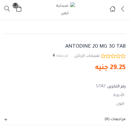
0
تسجيل دخول
تسجيل
ادخل اسم المستخدم وكلمة المرور للدخول.
ANTODINE 20 MG 30 TAB
تقييمات الزبائن
تم بيعه :
4
29.25
جنيه
تذكرني
نسيت كلمة المرور ؟
رمز التخزين:
57747
الأدوية
امون
مراجعات (0)