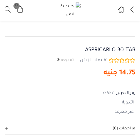
0
تسجيل دخول
تسجيل
ادخل اسم المستخدم وكلمة المرور للدخول.
ASPRICARLO 30 TAB
تقييمات الزبائن
تم بيعه :
0
14.75
جنيه
تذكرني
نسيت كلمة المرور ؟
رمز التخزين:
73557
الأدوية
غير معرفة
مراجعات (0)