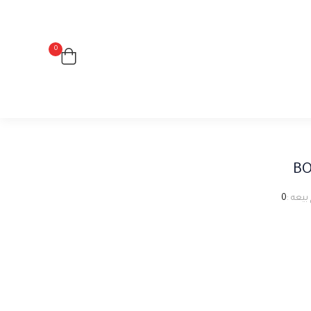
0
BO
بيعه :
0