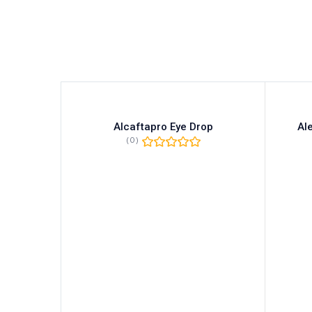
rops
Alcaftapro Eye Drop
Al
(0)