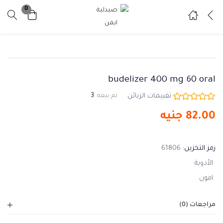
0
تسجيل دخول
تسجيل
ادخل اسم المستخدم وكلمة المرور للدخول.
budelizer 400 mg 60 oral
تقييمات الزبائن
تم بيعه :
3
82.00
جنيه
تذكرني
نسيت كلمة المرور ؟
رمز التخزين:
61806
الأدوية
امون
مراجعات (0)