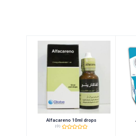
OO
Alfacareno 10ml drops
(0)