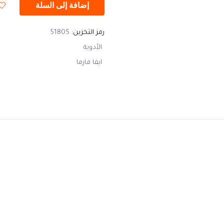
إضافة إلى السلة
رمز التخزين:
51805
الأدوية
ايفا فارما