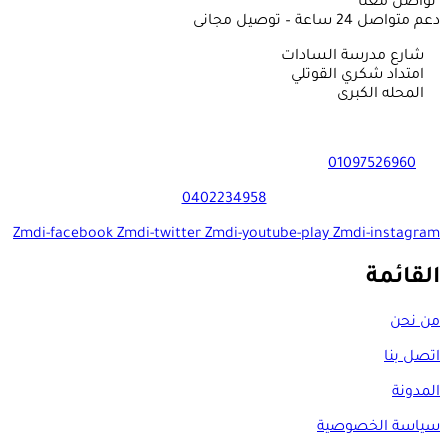
تواصل معنا
دعم متواصل 24 ساعة – توصيل مجانى
شارع مدرسة السادات
امتداد شكري القوتلي
المحله الكبرى
01097526960
0402234958
Zmdi-facebook
Zmdi-twitter
Zmdi-youtube-play
Zmdi-instagram
القائمة
من نحن
اتصل بنا
المدونة
سياسة الخصوصية