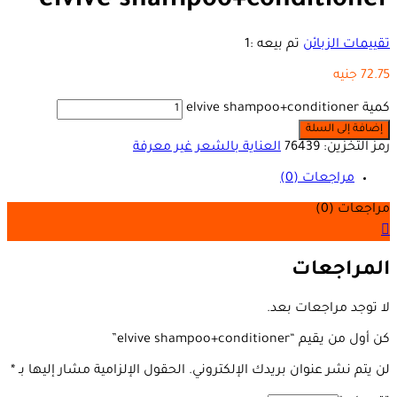
elvive shampoo+conditioner
تقييمات الزبائن
تم بيعه :
1
72.75
جنيه
كمية elvive shampoo+conditioner
إضافة إلى السلة
رمز التخزين:
76439
العناية بالشعر
غير معرفة
مراجعات (0)
مراجعات (0)
المراجعات
لا توجد مراجعات بعد.
كن أول من يقيم “elvive shampoo+conditioner”
لن يتم نشر عنوان بريدك الإلكتروني.
الحقول الإلزامية مشار إليها بـ
*