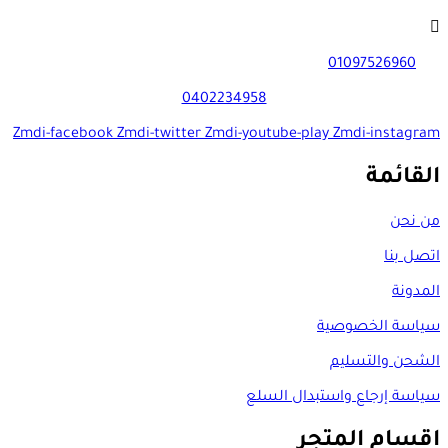
01097526960
0402234958
Zmdi-facebook
Zmdi-twitter
Zmdi-youtube-play
Zmdi-instagram
القائمة
من نحن
اتصل بنا
المدونة
سياسة الخصوصية
الشحن والتسليم
سياسة إرجاع واستبدال السلع
اقسام المتجر