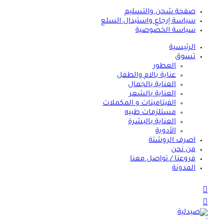
صفحة شحن والتسليم
سياسة إرجاع واستبدال السلع
سياسة الخصوصية
الرئيسية
تسوق
العطور
عناية بالام والطفل
العناية بالجمال
العناية بالشعر
الفيتامينات و المكملات
مستلزمات طبيه
العناية بالبشرة
الأدوية
اصرف الروشتة
من نحن
فروعنا / تواصل معنا
المدونة