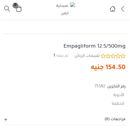
0
تسجيل دخول
تسجيل
ادخل اسم المستخدم وكلمة المرور للدخول.
Empagliform 12.5/500mg
تقييمات الزبائن
تم بيعه :
1
154.50
جنيه
تذكرني
نسيت كلمة المرور ؟
رمز التخزين:
75582
الأدوية
الحكمة
مراجعات (0)