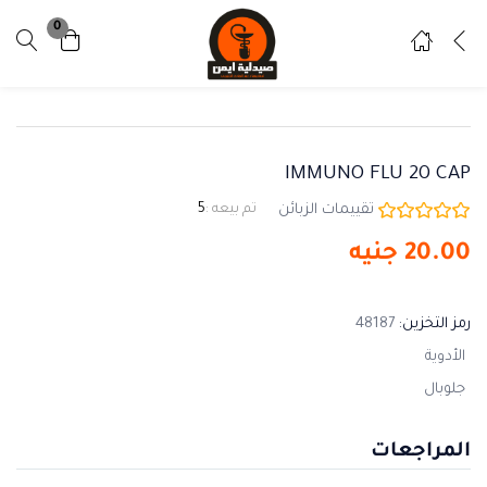
0
تسجيل دخول
تسجيل
ادخل اسم المستخدم وكلمة المرور للدخول.
IMMUNO FLU 20 CAP
تقييمات الزبائن
تم بيعه :
5
20.00
جنيه
تذكرني
نسيت كلمة المرور ؟
رمز التخزين:
48187
الأدوية
جلوبال
المراجعات