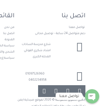
اتصل بنا
القائم
تواصل معنا
من نحن
دعم متواصل 24 ساعة – توصيل مجانى
اتصل بنا
المدونة
شارع مدرسة السادات
سياسة ال
امتداد شكري القوتلي
الشحن وال
المحله الكبرى
سياسة إرجا
01097526960
0402234958
تواصل معنا
جميع الحقوق محفوظة © 2020 لموقع صيدلية ايمن