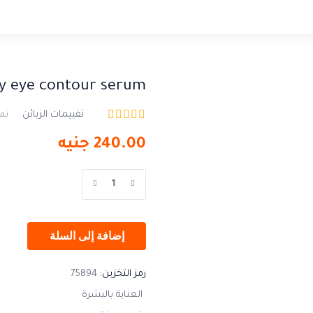
ty eye contour serum
تقييمات الزبائن
تم 
240.00
جنيه
إضافة إلى السلة
رمز التخزين:
75894
العناية بالبشرة