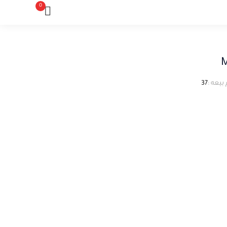
0
 بيعه :
37