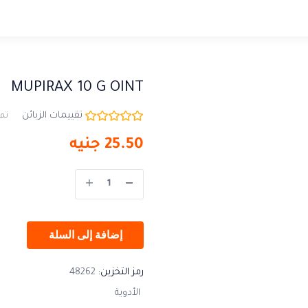
MUPIRAX 10 G OINT
تقييمات الزبائن
تم 
25.50
جنيه
إضافة إلى السلة
رمز التخزين:
48262
الأدوية