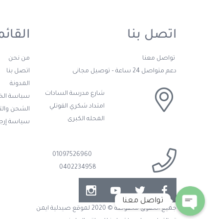
اتصل بنا
القائم
تواصل معنا
من نحن
دعم متواصل 24 ساعة – توصيل مجانى
اتصل بنا
المدونة
شارع مدرسة السادات
سياسة ال
امتداد شكري القوتلي
الشحن وال
المحله الكبرى
سياسة إرجا
01097526960
0402234958
تواصل معنا
جميع الحقوق محفوظة © 2020 لموقع صيدلية ايمن