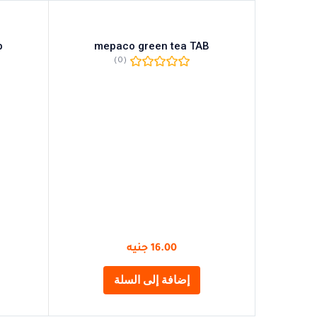
b
mepaco green tea TAB
(0)
16.00
جنيه
إضافة إلى السلة