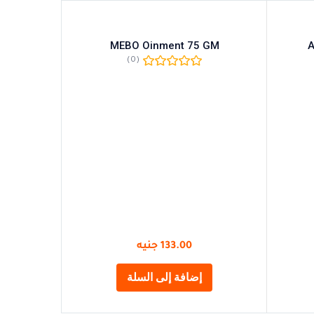
MG 6
MEBO Oinment 75 GM
A
(0)
133.00
جنيه
إضافة إلى السلة