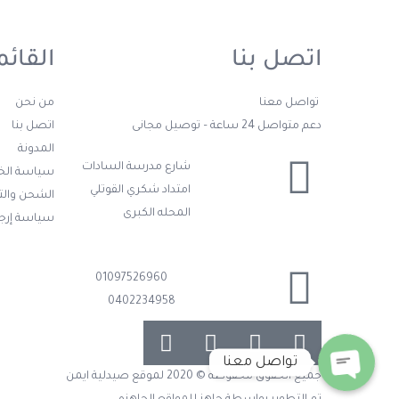
اتصل بنا
القائم
تواصل معنا
من نحن
دعم متواصل 24 ساعة – توصيل مجانى
اتصل بنا
المدونة
شارع مدرسة السادات
سياسة ال
امتداد شكري القوتلي
الشحن وال
المحله الكبرى
سياسة إرجا
01097526960
0402234958
تواصل معنا
جميع الحقوق محفوظة © 2020 لموقع صيدلية ايمن