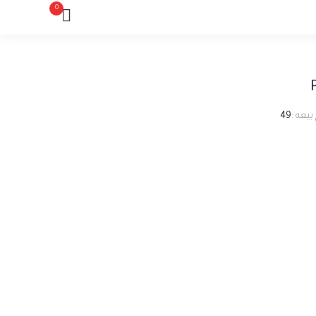
0
بيعه :
49