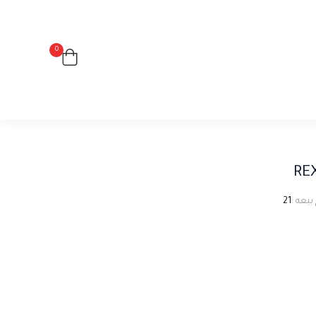
0
RE
بيعه :
21