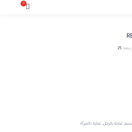
0
R
بيعه :
25
جسم
عناية بالرجل
عناية بالمرأة