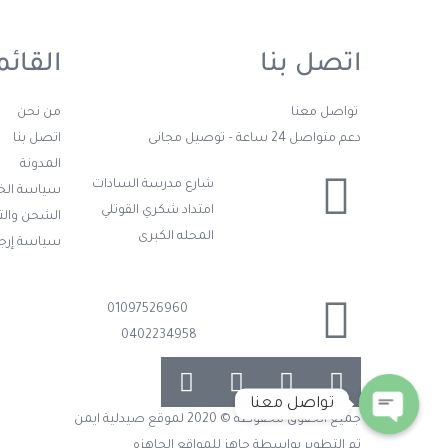
اتصل بنا
القائم
تواصل معنا
من نحن
دعم متواصل 24 ساعة – توصيل مجانى
اتصل بنا
المدونة
شارع مدرسة السادات
سياسة ال
امتداد شكري القوتلي
الشحن وال
المحله الكبرى
سياسة إرجا
01097526960
0402234958
تواصل معنا
جميع الحقوق محفوظة © 2020 لموقع صيدلية ايمن
Open chaty
تم التطوير بواسطة
جاهز للمواقع الجاهزه