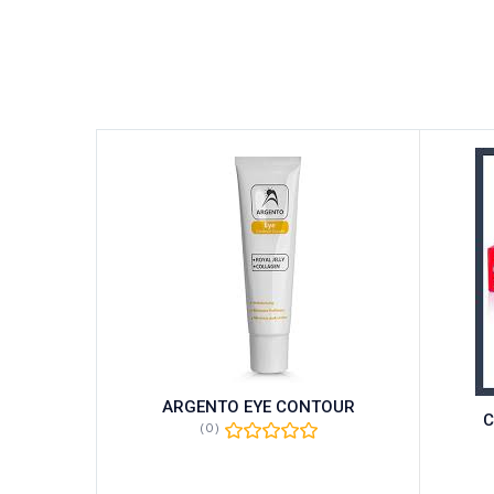
ARGENTO EYE CONTOUR
C
(0)
L +