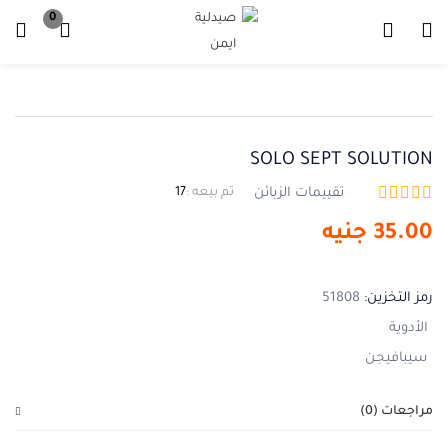
0
تسجيل دخول
تسجيل
ادخل اسم المستخدم وكلمة المرور للدخول.
SOLO SEPT SOLUTION
تقييمات الزبائن
تم بيعه :
17
35.00
جنيه
تذكرني
نسيت كلمة المرور ؟
رمز التخزين:
51808
الأدوية
سيبافيجن
مراجعات (0)