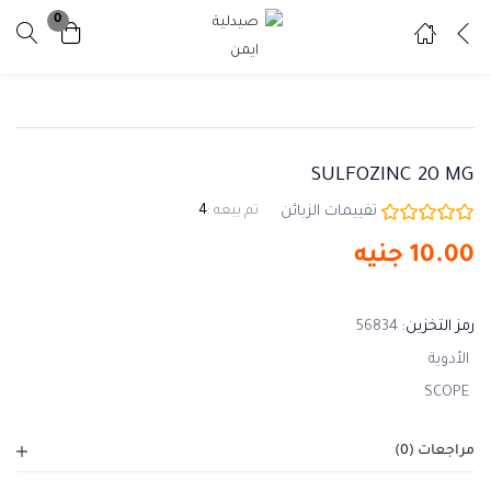
0
تسجيل دخول
تسجيل
ادخل اسم المستخدم وكلمة المرور للدخول.
SULFOZINC 20 MG
تقييمات الزبائن
تم بيعه :
4
10.00
جنيه
تذكرني
نسيت كلمة المرور ؟
رمز التخزين:
56834
الأدوية
SCOPE
مراجعات (0)