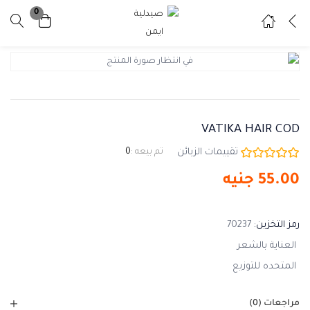
0
تسجيل دخول
تسجيل
ادخل اسم المستخدم وكلمة المرور للدخول.
VATIKA HAIR COD
تقييمات الزبائن
تم بيعه :
0
55.00
جنيه
تذكرني
نسيت كلمة المرور ؟
رمز التخزين:
70237
العناية بالشعر
المتحده للتوزيع
مراجعات (0)