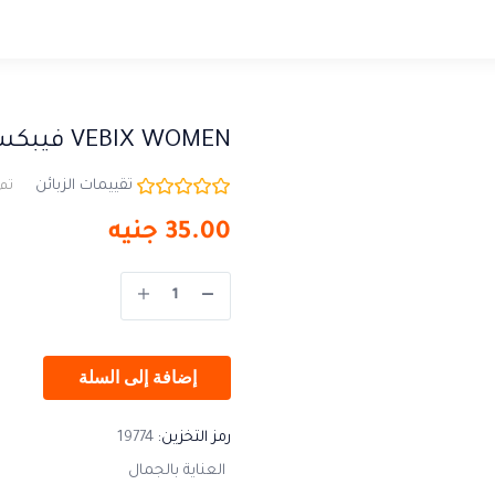
VEBIX WOMEN فيبكس مزيل
تقييمات الزبائن
تم 
35.00
جنيه
إضافة إلى السلة
رمز التخزين:
19774
العناية بالجمال