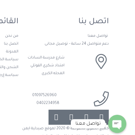
اتصل بنا
القائم
تواصل معنا
من نحن
دعم متواصل 24 ساعة – توصيل مجانى
اتصل بنا
المدونة
شارع مدرسة السادات
سياسة ال
امتداد شكري القوتلي
الشحن وال
المحله الكبرى
سياسة إرجا
01097526960
0402234958
تواصل معنا
جميع الحقوق محفوظة © 2020 لموقع صيدلية ايمن