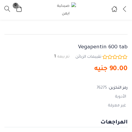
0
تسجيل دخول
تسجيل
ادخل اسم المستخدم وكلمة المرور للدخول.
Vegapentin 600 tab
تقييمات الزبائن
تم بيعه :
1
90.00
جنيه
تذكرني
نسيت كلمة المرور ؟
رمز التخزين:
76275
الأدوية
غير معرفة
المراجعات