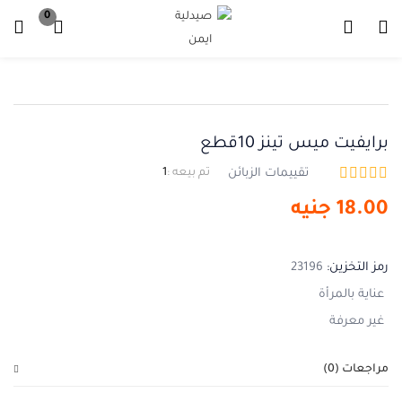
0
تسجيل دخول
تسجيل
ادخل اسم المستخدم وكلمة المرور للدخول.
برايفيت ميس تينز 10قطع
تقييمات الزبائن
تم بيعه :
1
18.00
جنيه
تذكرني
نسيت كلمة المرور ؟
رمز التخزين:
23196
عناية بالمرأة
غير معرفة
مراجعات (0)