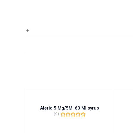
M 50
Alerid 5 Mg/5Ml 60 Ml syrup
(0)