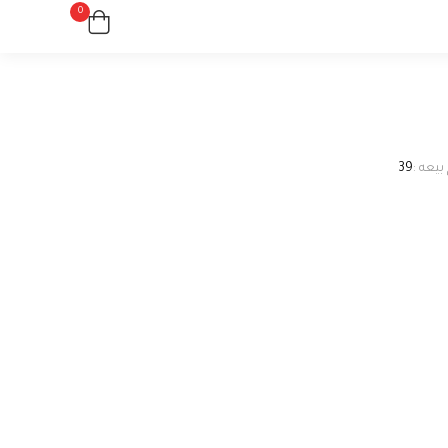
0
بيعه :
39