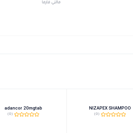
مالتي فارما
adancor 20mgtab
NIZAPEX SHAMPOO
(0)
(0)