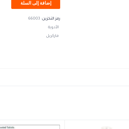
إضافة إلى السلة
رمز التخزين:
66003
الأدوية
ماركريل