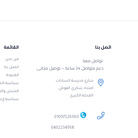
اتصل بنا
القائمة
تواصل معنا
من نحن
دعم متواصل 24 ساعة – توصيل مجانى
اتصل بنا
المدونة
شارع مدرسة السادات
سياسة ال
امتداد شكري القوتلي
الشحن وال
المحله الكبرى
سياسة إرجا
01097526960
0402234958