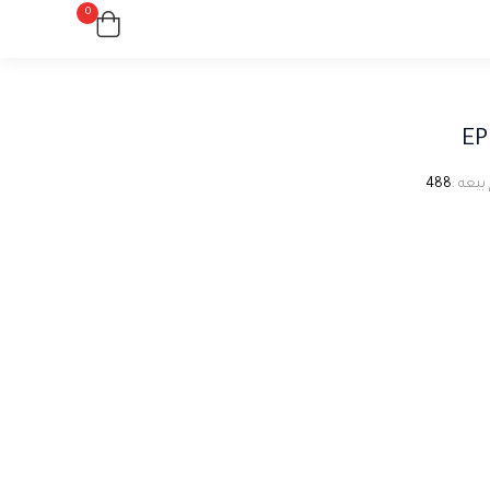
0
EP
بيعه :
488