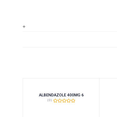
Y 15
ALBENDAZOLE 400MG 6
(0)