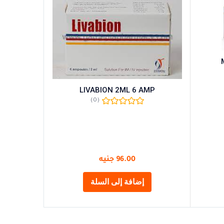
 25
LIVABION 2ML 6 AMP
(0)
96.00
جنيه
إضافة إلى السلة