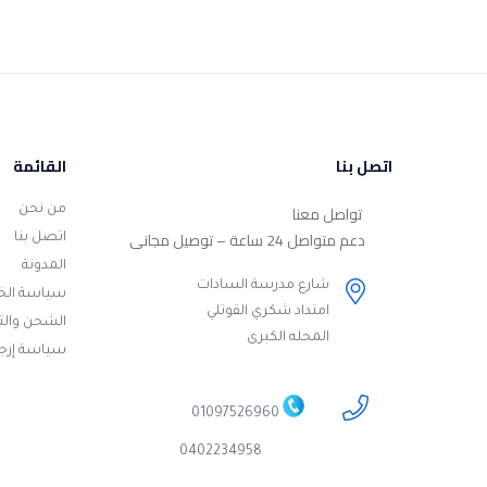
اتصل بنا
القائمة
تواصل معنا
من نحن
دعم متواصل 24 ساعة – توصيل مجانى
اتصل بنا
المدونة
شارع مدرسة السادات
سياسة ال
امتداد شكري القوتلي
الشحن وال
المحله الكبرى
سياسة إرجا
01097526960
0402234958