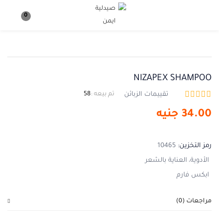
تسجيل دخول
تسجيل
0
ادخل اسم المستخدم وكلمة المرور للدخول.
NIZAPEX SHAMPOO
تقييمات الزبائن
تم بيعه :
58
34.00
جنيه
تذكرني
نسيت كلمة المرور ؟
رمز التخزين:
10465
الأدوية
العناية بالشعر
ابكس فارم
مراجعات (0)