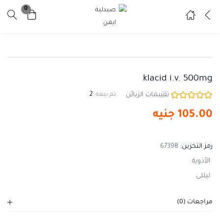
0
تسجيل دخول
تسجيل
ادخل اسم المستخدم وكلمة المرور للدخول.
klacid i.v. 500mg
تقييمات الزبائن
تم بيعه :
2
105.00
جنيه
تذكرني
نسيت كلمة المرور ؟
رمز التخزين:
67398
الأدوية
ليللى
مراجعات (0)