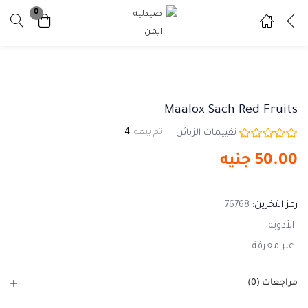
0
تسجيل دخول
تسجيل
ادخل اسم المستخدم وكلمة المرور للدخول.
Maalox Sach Red Fruits
تقييمات الزبائن
تم بيعه :
4
50.00
جنيه
تذكرني
نسيت كلمة المرور ؟
رمز التخزين:
76768
الأدوية
غير معرفة
مراجعات (0)