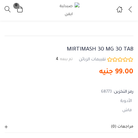
0
تسجيل دخول
تسجيل
ادخل اسم المستخدم وكلمة المرور للدخول.
MIRTIMASH 30 MG 30 TAB
تقييمات الزبائن
تم بيعه :
4
99.00
جنيه
تذكرني
نسيت كلمة المرور ؟
رمز التخزين:
68773
الأدوية
ماش
مراجعات (0)