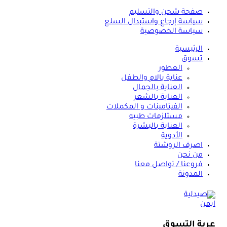
صفحة شحن والتسليم
سياسة إرجاع واستبدال السلع
سياسة الخصوصية
الرئيسية
تسوق
العطور
عناية بالام والطفل
العناية بالجمال
العناية بالشعر
الفيتامينات و المكملات
مستلزمات طبيه
العناية بالبشرة
الأدوية
اصرف الروشتة
من نحن
فروعنا / تواصل معنا
المدونة
عربة التسوق