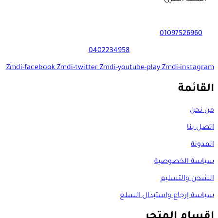
01097526960
0402234958
Zmdi-facebook
Zmdi-twitter
Zmdi-youtube-play
Zmdi-instagram
القائمة
من نحن
اتصل بنا
المدونة
سياسة الخصوصية
الشحن والتسليم
سياسة إرجاع واستبدال السلع
اقسام المتجر