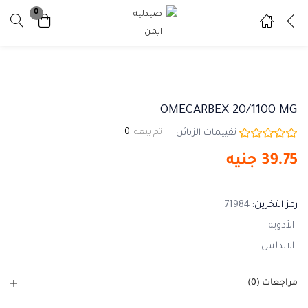
0
تسجيل دخول
تسجيل
ادخل اسم المستخدم وكلمة المرور للدخول.
OMECARBEX 20/1100 MG
تقييمات الزبائن
تم بيعه :
0
39.75
جنيه
تذكرني
نسيت كلمة المرور ؟
رمز التخزين:
71984
الأدوية
الاندلس
مراجعات (0)