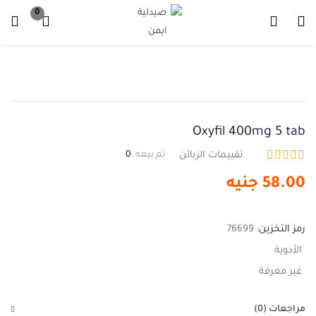
0
تسجيل دخول
تسجيل
ادخل اسم المستخدم وكلمة المرور للدخول.
Oxyfil 400mg 5 tab
تقييمات الزبائن
تم بيعه :
0
58.00
جنيه
تذكرني
نسيت كلمة المرور ؟
رمز التخزين:
76699
الأدوية
غير معرفة
مراجعات (0)